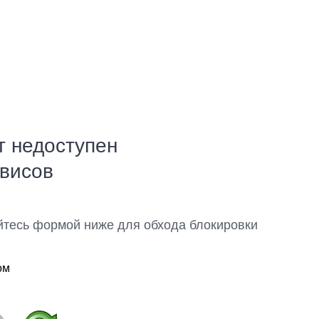
т недоступен
рвисов
йтесь формой ниже для обхода блокировки
ом